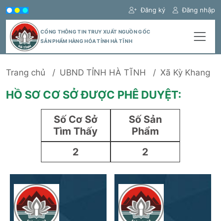
Đăng ký
Đăng nhập
CỔNG THÔNG TIN TRUY XUẤT NGUỒN GỐC
SẢN PHẨM HÀNG HÓA TỈNH HÀ TĨNH
Trang chủ
UBND TỈNH HÀ TĨNH
Xã Kỳ Khang
HỒ SƠ CƠ SỞ ĐƯỢC PHÊ DUYỆT:
Số Cơ Sở
Số Sản
Tìm Thấy
Phẩm
2
2