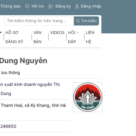
Thông báo
Hỗ trợ
Đăng ký
Đăng nhập
Tìm kiếm
HỒ SƠ
VĂN
VIDEOS
HỎI -
LIÊN
ĐĂNG KÝ
BẢN
ĐÁP
HỆ
 Dung Nguyễn
 lưu thông
n xuát kinh doanh nguyễn Thị
 Dung
Thanh Hoà, xã Kỳ Khang, tỉnh Hà
8246650