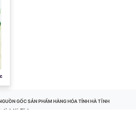
c
NGUỒN GỐC SẢN PHẨM HÀNG HÓA TỈNH HÀ TĨNH
 tỉnh Hà Tĩnh.
ày 22/10/2020 của UBND tỉnh Hà Tĩnh triển khai, áp dụng và 
và những năm tiếp theo.