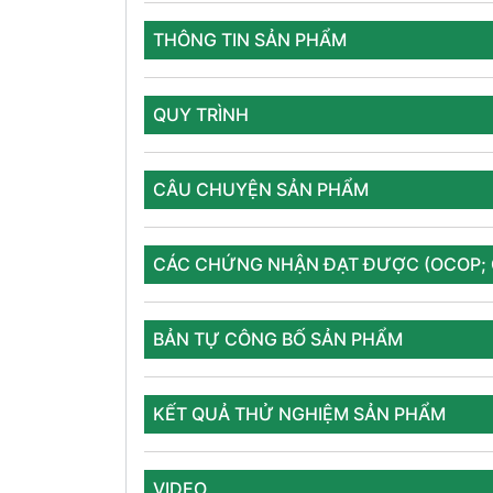
THÔNG TIN SẢN PHẨM
QUY TRÌNH
CÂU CHUYỆN SẢN PHẨM
CÁC CHỨNG NHẬN ĐẠT ĐƯỢC (OCOP; GM
BẢN TỰ CÔNG BỐ SẢN PHẨM
KẾT QUẢ THỬ NGHIỆM SẢN PHẨM
VIDEO