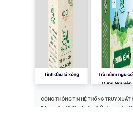
Tinh dầu lá xông
Trà mầm ngũ cố
Dung Nguyễn
CỔNG THÔNG TIN HỆ THỐNG TRUY XUẤT 
Bản quyền dữ liệu thuộc về Ủy ban nhân dân
Thực hiện theo Kế hoạch số 385/KH-UBND ng
địa bàn tỉnh Hà Tĩnh giai đoạn 2020-2025 