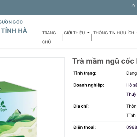
NGUỒN GỐC
TỈNH HÀ
TRANG
GIỚI THIỆU
THÔNG TIN HỮU ÍCH
CHỦ
Trà mầm ngũ cốc
Tình trạng:
Đang
Doanh nghiệp:
Hộ sả
Thuỳ
Địa chỉ:
Thôn 
Tĩnh
Điện thoại:
098