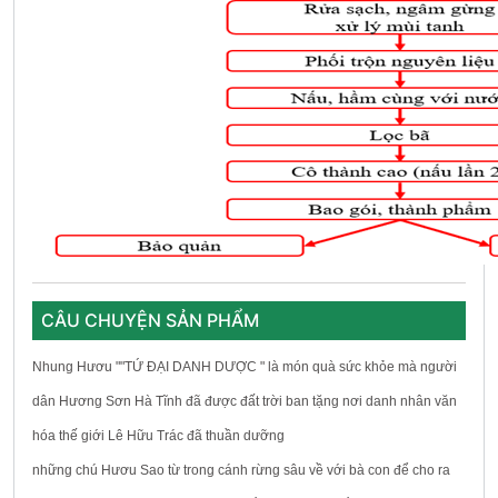
CÂU CHUYỆN SẢN PHẨM
Nhung Hươu ""TỨ ĐẠI DANH DƯỢC " là món quà sức khỏe mà người
dân Hương Sơn Hà Tĩnh đã được đất trời ban tặng nơi danh nhân văn
hóa thế giới Lê Hữu Trác đã thuần dưỡng
những chú Hươu Sao từ trong cánh rừng sâu về với bà con để cho ra