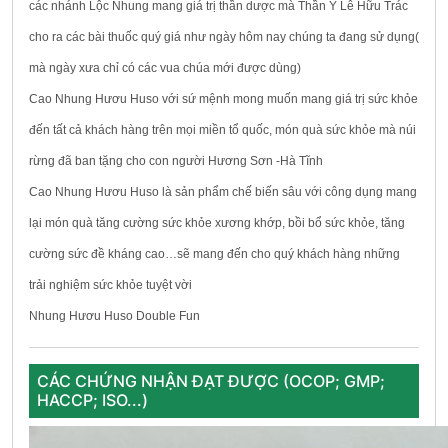
các nhánh Lộc Nhung mang giá trị thần dược mà Thần Y Lê Hữu Trác
cho ra các bài thuốc quý giá như ngày hôm nay chúng ta đang sử dụng(
mà ngày xưa chỉ có các vua chúa mới được dùng)
Cao Nhung Hươu Huso với sứ mệnh mong muốn mang giá trị sức khỏe
đến tất cả khách hàng trên mọi miền tổ quốc, món quà sức khỏe mà núi
rừng đã ban tặng cho con người Hương Sơn -Hà Tĩnh
Cao Nhung Hươu Huso là sản phẩm chế biến sâu với công dụng mang
lại món quà tăng cường sức khỏe xương khớp, bồi bổ sức khỏe, tăng
cường sức đề kháng cao…sẽ mang đến cho quý khách hàng những
trải nghiệm sức khỏe tuyệt vời
Nhung Hươu Huso Double Fun
CÁC CHỨNG NHẬN ĐẠT ĐƯỢC (OCOP; GMP;
HACCP; ISO...)