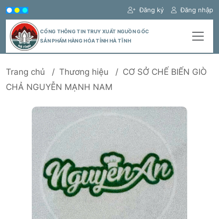
Đăng ký
Đăng nhập
CỔNG THÔNG TIN TRUY XUẤT NGUỒN GỐC
SẢN PHẨM HÀNG HÓA TỈNH HÀ TĨNH
Trang chủ
Thương hiệu
CƠ SỞ CHẾ BIẾN GIÒ
CHẢ NGUYỄN MẠNH NAM