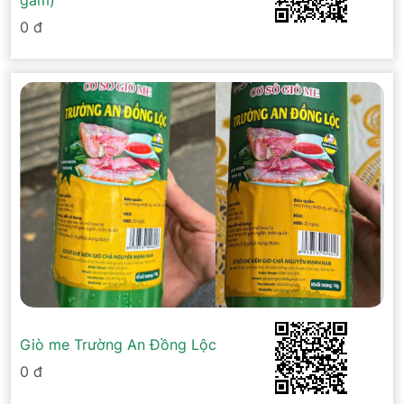
gam)
0 đ
Giò me Trường An Đồng Lộc
0 đ