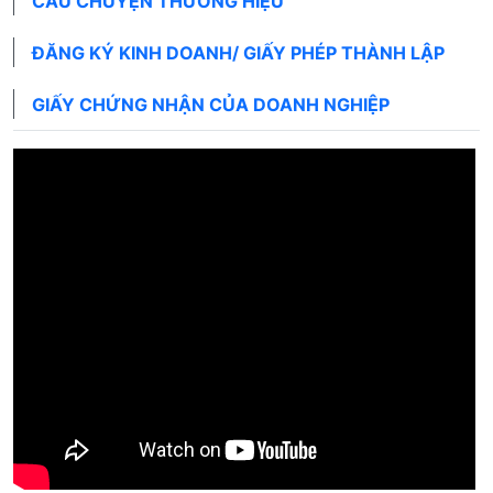
CÂU CHUYỆN THƯƠNG HIỆU
ĐĂNG KÝ KINH DOANH/ GIẤY PHÉP THÀNH LẬP
GIẤY CHỨNG NHẬN CỦA DOANH NGHIỆP