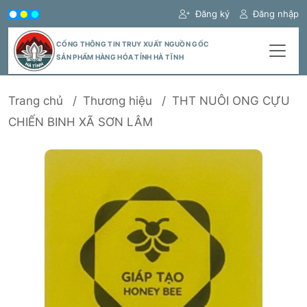
Đăng ký
Đăng nhập
CỔNG THÔNG TIN TRUY XUẤT NGUỒN GỐC
SẢN PHẨM HÀNG HÓA TỈNH HÀ TĨNH
Trang chủ
Thương hiệu
THT NUÔI ONG CỰU
CHIẾN BINH XÃ SƠN LÂM