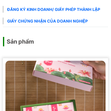
ĐĂNG KÝ KINH DOANH/ GIẤY PHÉP THÀNH LẬP
GIẤY CHỨNG NHẬN CỦA DOANH NGHIỆP
Sản phẩm